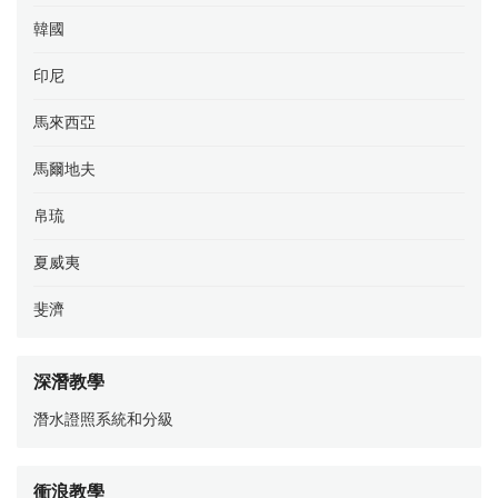
韓國
印尼
馬來西亞
馬爾地夫
帛琉
夏威夷
斐濟
深潛教學
潛水證照系統和分級
衝浪教學