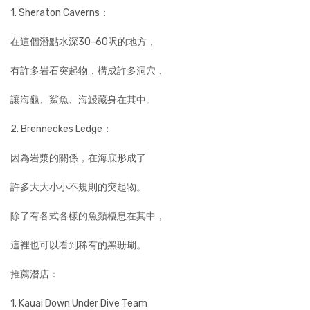
1. Sheraton Caverns：
在這個潛點水深30-60呎的地方，
有許多岩石突起物，構成許多洞穴，
讓海龜、鯊魚、海鰻藏身在其中。
2. Brenneckes Ledge：
因為岩漿的關係，在海底形成了
許多大大小小不規則的突起物。
除了有各式各樣的魚類棲息在其中，
這裡也可以看到稀有的黑珊瑚。
推薦潛店：
1. Kauai Down Under Dive Team