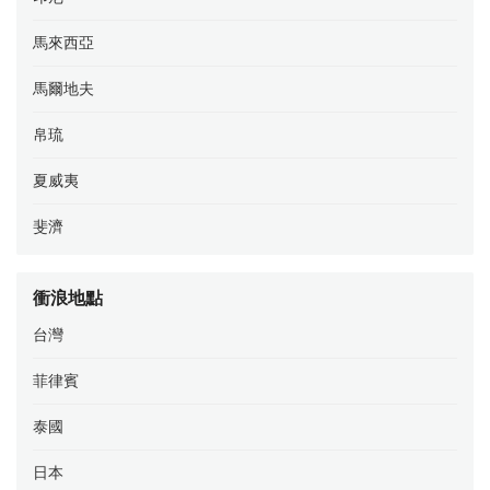
馬來西亞
馬爾地夫
帛琉
夏威夷
斐濟
衝浪地點
台灣
菲律賓
泰國
日本