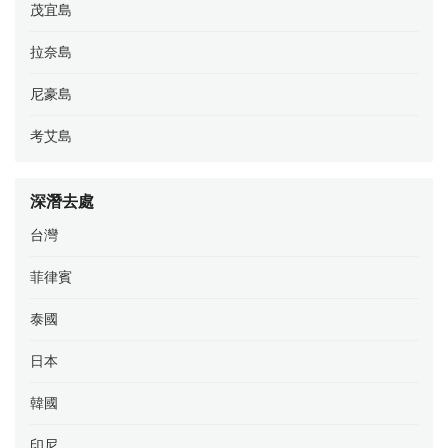
茂宜島
拉奈島
尼豪島
考艾島
深潛去處
台灣
菲律賓
泰國
日本
韓國
印尼