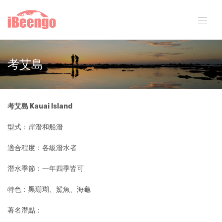
考艾島
考艾島 Kauai Island
型式：岸潛和船潛
適合程度：各級潛水者
潛水季節：一年四季皆可
特色：黑珊瑚、鯊魚、海龜
著名潛點：