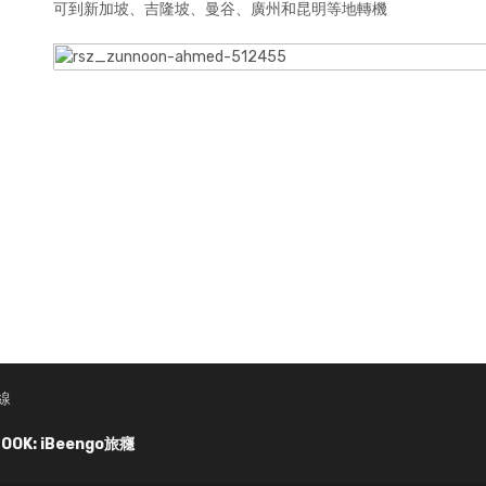
可到新加坡、吉隆坡、曼谷、廣州和昆明等地轉機
線
OOK: iBeengo旅癮