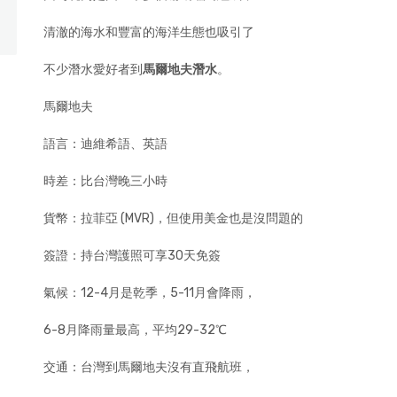
清澈的海水和豐富的海洋生態也吸引了
不少潛水愛好者到
馬爾地夫潛水
。
馬爾地夫
語言：迪維希語、英語
時差：比台灣晚三小時
貨幣：拉菲亞 (MVR)，但使用美金也是沒問題的
簽證：持台灣護照可享30天免簽
氣候：12-4月是乾季，5-11月會降雨，
6-8月降雨量最高，平均29-32℃
交通：台灣到馬爾地夫沒有直飛航班，