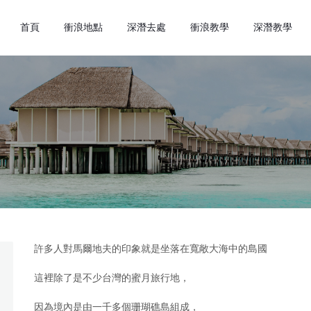
首頁
衝浪地點
深潛去處
衝浪教學
深潛教學
許多人對馬爾地夫的印象就是坐落在寬敞大海中的島國
這裡除了是不少台灣的蜜月旅行地，
因為境內是由一千多個珊瑚礁島組成，