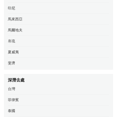
印尼
馬來西亞
馬爾地夫
帛琉
夏威夷
斐濟
深潛去處
台灣
菲律賓
泰國