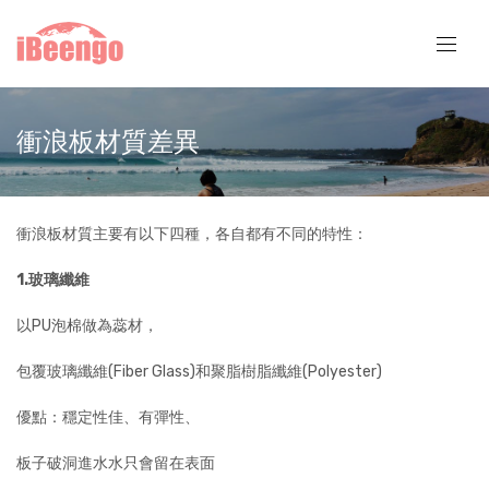
衝浪板材質差異
衝浪板材質主要有以下四種，各自都有不同的特性：
1.玻璃纖維
以PU泡棉做為蕊材，
包覆玻璃纖維(Fiber Glass)和聚脂樹脂纖維(Polyester)
優點：穩定性佳、有彈性、
板子破洞進水水只會留在表面