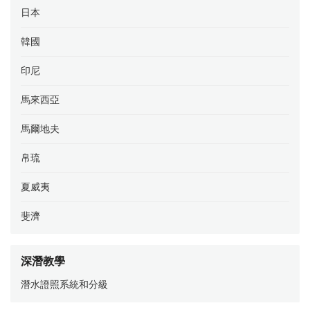
日本
韓國
印尼
馬來西亞
馬爾地夫
帛琉
夏威夷
斐濟
深潛教學
潛水證照系統和分級