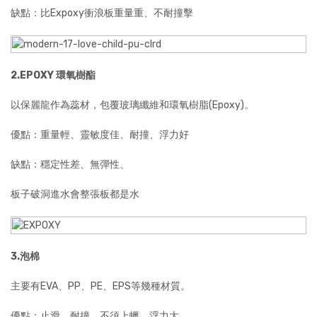
缺點：比Expoxy衝浪板重量重、不耐撞擊
2.EPOXY 環氧樹酯
以保麗龍作為蕊材，包覆玻璃纖維和環氧樹脂(Epoxy)。
優點：重量輕、靈敏度佳、耐撞、浮力好
缺點：穩定性差、無彈性、
板子破洞進水會整張板都是水
3.泡棉
主要有EVA、PP、PE、EPS等幾種材質。
優點：止滑、耐撞、不須上蠟、浮力大