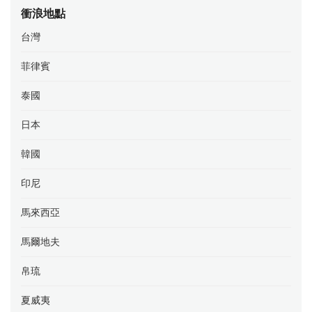
衝浪地點
台灣
菲律賓
泰國
日本
韓國
印尼
馬來西亞
馬爾地夫
帛琉
夏威夷