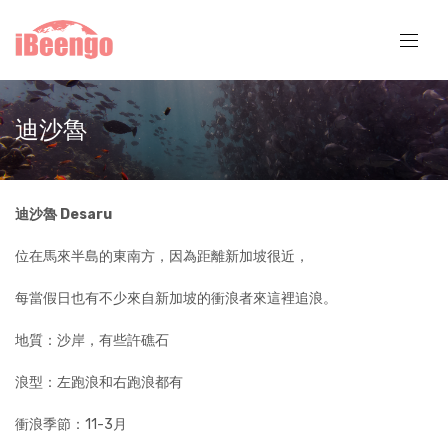
迪沙魯
迪沙魯 Desaru
位在馬來半島的東南方，因為距離新加坡很近，
每當假日也有不少來自新加坡的衝浪者來這裡追浪。
地質：沙岸，有些許礁石
浪型：左跑浪和右跑浪都有
衝浪季節：11-3月