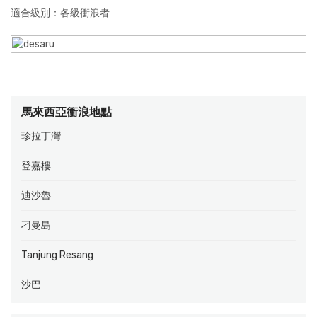
適合級別：各級衝浪者
馬來西亞衝浪地點
珍拉丁灣
登嘉樓
迪沙魯
刁曼島
Tanjung Resang
沙巴